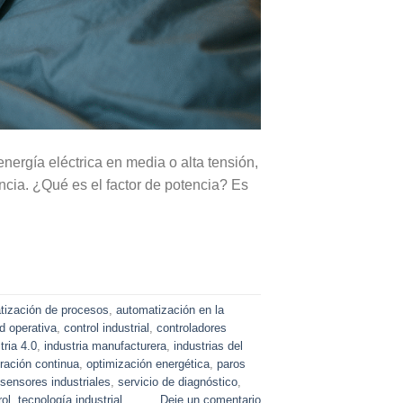
rgía eléctrica en media o alta tensión,
ncia. ¿Qué es el factor de potencia? Es
tización de procesos
,
automatización en la
d operativa
,
control industrial
,
controladores
tria 4.0
,
industria manufacturera
,
industrias del
ración continua
,
optimización energética
,
paros
sensores industriales
,
servicio de diagnóstico
,
rol
,
tecnología industrial
Deje un comentario