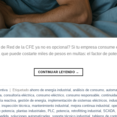
de Red de la CFE ya no es opcional? Si tu empresa consume ene
ue puede costarte miles de pesos en multas: el factor de pote
CONTINUAR LEYENDO
→
ntiva
|
Etiquetado
ahorro de energía industrial
,
análisis de consumo
,
automa
ca
,
consultoría eléctrica
,
consumo eléctrico
,
consumo responsable
,
continuida
ía reactiva
,
gestión de energía
,
implementación de sistemas eléctricos
,
indus
,
inspección técnica
,
mantenimiento industrial
,
mejora continua industrial
,
ope
e potencia
,
plantas industriales
,
PLC
,
potencia
,
retrofitting industrial
,
SCADA
,
medida
,
soluciones automatizadas
,
soporte técnico industrial
,
tableros de cont