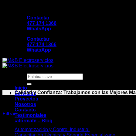
Saltar
Cada conexión cuenta, cada instalación marca la dif
al
Contactar
contenido
477 174 1366
WhatsApp
Contactar
477 174 1366
WhatsApp
Buscar
por:
Inicio
Calidad y Confianza: Trabajamos con las Mejores Ma
Servicios
Proyectos
Nosotros
Productos etiquetados “tableros de transferencia”
Contacto
Filtrar
Testimoniales
Buscar
Infórmate – Blog
Automatización y Control Industrial
Capacitación Técnica y Soporte Especializado