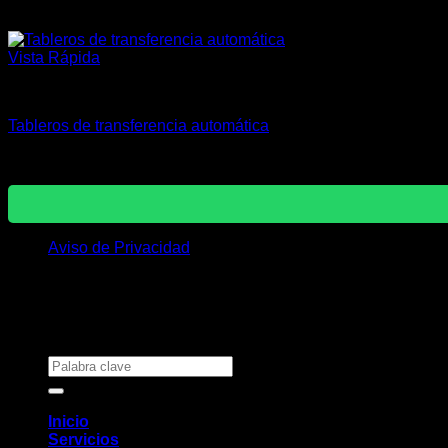
Vista Rápida
Diseño y Fabricación de Tableros Eléctricos
Tableros de transferencia automática
Sistemas que garantizan el suministro conmutado de manera 
Aviso de Privacidad
Copyright 2026 ©
M&B ELECTROSERVICIOS
Buscar
por:
Inicio
Servicios