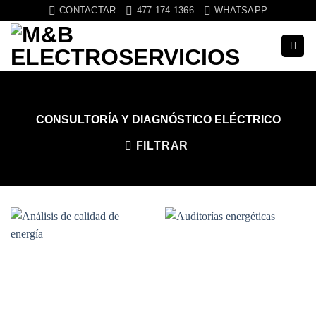
Saltar
CONTACTAR
477 174 1366
WHATSAPP
al
contenido
CONSULTORÍA Y DIAGNÓSTICO ELÉCTRICO
FILTRAR