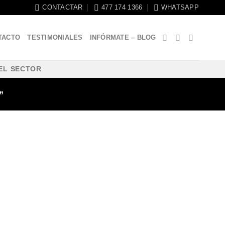
CONTACTAR
477 174 1366
WHATSAPP
TACTO
TESTIMONIALES
INFÓRMATE – BLOG
EL SECTOR
”