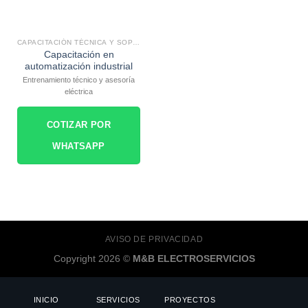
CAPACITACIÓN TÉCNICA Y SOPORTE ESPECIALIZADO
Capacitación en
automatización industrial
Entrenamiento técnico y asesoría
eléctrica
COTIZAR POR
WHATSAPP
AVISO DE PRIVACIDAD
Copyright 2026 ©
M&B ELECTROSERVICIOS
INICIO
SERVICIOS
PROYECTOS