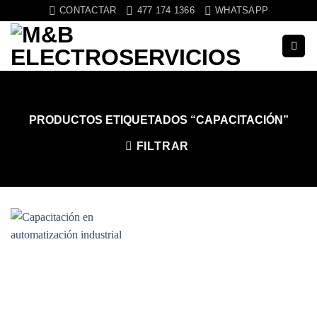
Saltar
CONTACTAR
477 174 1366
WHATSAPP
al
contenido
PRODUCTOS ETIQUETADOS “CAPACITACIÓN”
FILTRAR